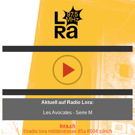
Aktuell auf Radio Lora:
Les Avocates - Serie M
lora.ch
©radio lora militärstrasse 85a 8004 zürich